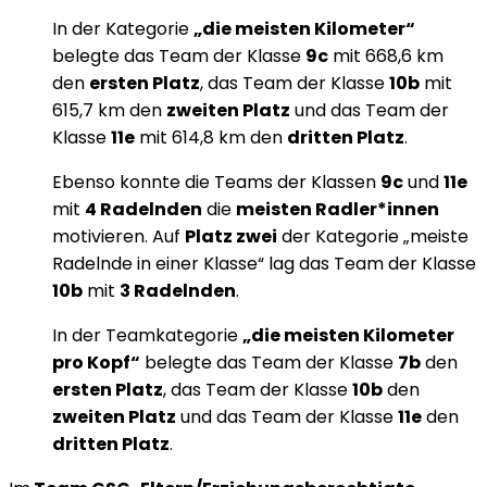
In der Kategorie
„die meisten Kilometer“
belegte das Team der Klasse
9c
mit 668,6 km
den
ersten Platz
, das Team der Klasse
10b
mit
615,7 km den
zweiten Platz
und das Team der
Klasse
11e
mit 614,8 km den
dritten Platz
.
Ebenso konnte die Teams der Klassen
9c
und
11e
mit
4 Radelnden
die
meisten Radler*innen
motivieren. Auf
Platz zwei
der Kategorie „meiste
Radelnde in einer Klasse“ lag das Team der Klasse
10b
mit
3 Radelnden
.
In der Teamkategorie
„die meisten Kilometer
pro Kopf“
belegte das Team der Klasse
7b
den
ersten Platz
, das Team der Klasse
10b
den
zweiten Platz
und das Team der Klasse
11e
den
dritten Platz
.