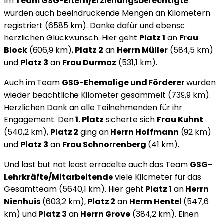
Im
Team GSG-Eltern/Erziehungsberechtigte
wurden auch beeindruckende Mengen an Kilometern
registriert (6585 km). Danke dafür und ebenso
herzlichen Glückwunsch. Hier geht
Platz 1
an
Frau
Block
(606,9 km),
Platz 2
an
Herrn Müller
(584,5 km)
und
Platz 3
an
Frau Durmaz
(531,1 km).
Auch im Team
GSG-Ehemalige und Förderer
wurden
wieder beachtliche Kilometer gesammelt (739,9 km).
Herzlichen Dank an alle Teilnehmenden für ihr
Engagement. Den
1. Platz
sicherte sich
Frau Kuhnt
(540,2 km),
Platz 2
ging an
Herrn Hoffmann
(92 km)
und
Platz 3
an
Frau Schnorrenberg
(41 km).
Und last but not least erradelte auch das Team
GSG-
Lehrkräfte/Mitarbeitende
viele Kilometer für das
Gesamtteam (5640,1 km). Hier geht
Platz 1
an
Herrn
Nienhuis
(603,2 km),
Platz 2
an
Herrn Hentel
(547,6
km) und
Platz 3
an
Herrn Grove
(384,2 km). Einen