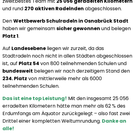
zweitbestes Team mit
25 056 geradelten Kilometern
und rund
270 aktiven Radelnden
abgeschlossen.
Den
Wettbewerb Schulradeln in Osnabrück Stadt
haben wir gemeinsam
sicher gewonnen
und belegen
Platz 1
.
Auf
Landesebene
liegen wir zurzeit, da das
Stadtradeln noch nicht in allen Städten abgeschlossen
ist, auf
Platz 54
von 800 teilnehmenden Schulen und
bundesweit
belegen wir nach derzeitigem Stand den
234. Platz
von mittlerweile mehr als 6000
teilnehmenden Schulen.
Das ist eine top Leistung!
Mit den insgesamt 25 056
erradelten Kilometern hätte man mehr als 62 % des
Erdumfangs am Äquator zurückgelegt – also fast zwei
Drittel einer kompletten Weltumrundung.
Danke an
alle!